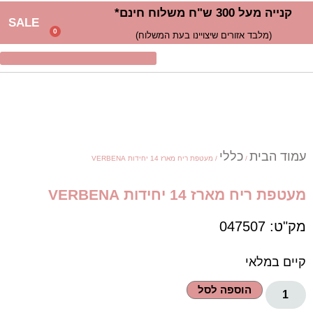
קנייה מעל 300 ש"ח משלוח חינם*
SALE
0
(מלבד אזורים שיצויינו בעת המשלוח)
עמוד הבית
כללי
/
/ מעטפת ריח מארז 14 יחידות VERBENA
מעטפת ריח מארז 14 יחידות VERBENA
מק"ט: 047507
קיים במלאי
הוספה לסל