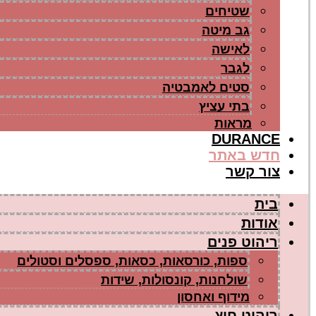
שטיחים
גב מיטה
לאישה
לגבר
סטים לאמבטיה
בתי עציץ
מראות
DURANCE
חדש באתר
צור קשר
בית
אודות
ריהוט פנים
ספות, כורסאות, כסאות, ספסלים וסטולים
שולחנות, קונסולות, שידות
מידוף ואחסון
ריהוט חוץ