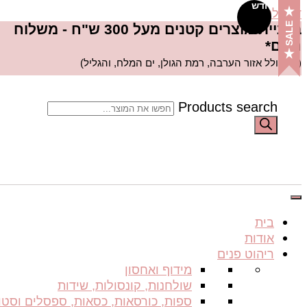
חדש
דלג לתוכן
SALE
בקניית מוצרים קטנים מעל 300 ש"ח - משלוח
חינם*
(לא כולל אזור הערבה, רמת הגולן, ים המלח, והגליל)
Products search
בית
אודות
ריהוט פנים
מידוף ואחסון
שולחנות, קונסולות, שידות
ספות, כורסאות, כסאות, ספסלים וסטו